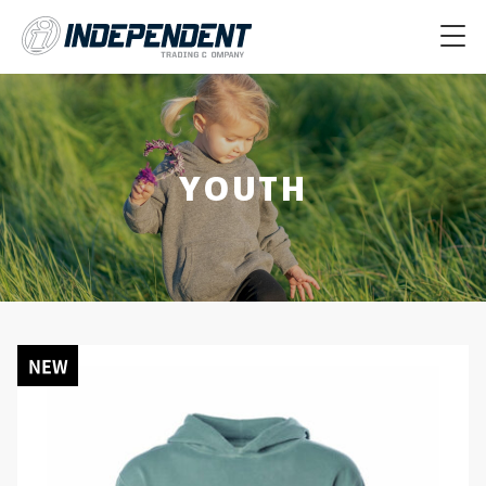
ITEMS
ABOUT
MEN’S
YOUTH
FAQ
WOMEN’S
INDEPENDENTが選ばれる理由
新規お取引はこちら
UNISEX
INDEPENDENTとは
YOUTH
オーナーインタビュー
ACCESSORIES
ニュース
NEW
カタログ
サイズ＋カラーチャート